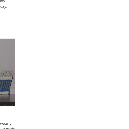
nny
czy,
 ważny i
 w życiu