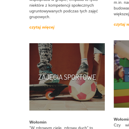
m.in. na
niektóre z kompetencji społecznych
budowani
ugruntowywanych podczas tych zajęć
większej
grupowych.
czytaj 
czytaj więcej
ZAJĘCIA SPORTOWE
Wołomi
Wołomin
Czy wi
"W zdrowym ciele, zdrowy duch" to