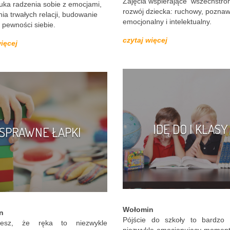
Zajęcia wspierające wszechstro
uka radzenia sobie z emocjami,
rozwój dziecka: ruchowy, poznaw
a trwałych relacji, budowanie
emocjonalny i intelektualny.
 pewności siebie.
czytaj więcej
więcej
IDĘ DO I KLASY
SPRAWNE ŁAPKI
Wołomin
n
Pójście do szkoły to bardzo
esz, że ręka to niezwykle
niezwykle emocjonujący moment