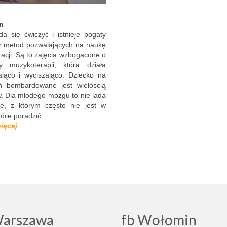
n
a się ćwiczyć i istnieje bogaty
z metod pozwalających na naukę
acji. Są to zajęcia wzbogacone o
y muzykoterapii, która działa
ająco i wyciszająco. Dziecko na
ń bombardowane jest wielością
. Dla młodego mózgu to nie lada
e, z którym często nie jest w
obie poradzić.
więcej
Warszawa
fb Wołomin