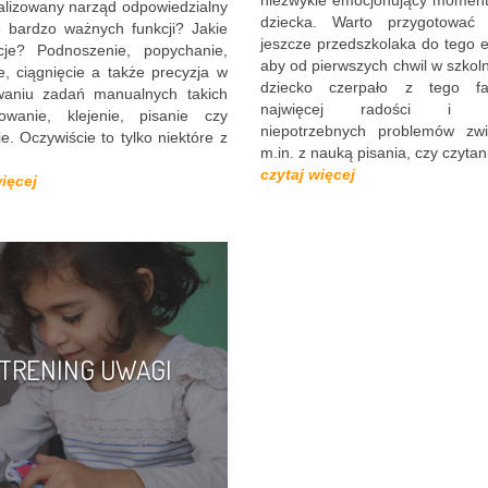
alizowany narząd odpowiedzialny
dziecka. Warto przygotować 
e bardzo ważnych funkcji? Jakie
jeszcze przedszkolaka do tego e
cje? Podnoszenie, popychanie,
aby od pierwszych chwil w szkoln
e, ciągnięcie a także precyzja w
dziecko czerpało z tego fa
aniu zadań manualnych takich
najwięcej radości i un
owanie, klejenie, pisanie czy
niepotrzebnych problemów zw
e. Oczywiście to tylko niektóre z
m.in. z nauką pisania, czy czytan
czytaj więcej
więcej
TRENING UWAGI