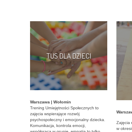
TUS DLA DZIECI
Warszawa | Wołomin
Trening Umiejętności Społecznych to
Warszaw
zajęcia wspierające rozwój
psychospołeczny i emocjonalny dziecka.
Zajęcia 
Komunikacja, kontrola emocji,
w okresi
współpraca w grupie, empatia to tylko