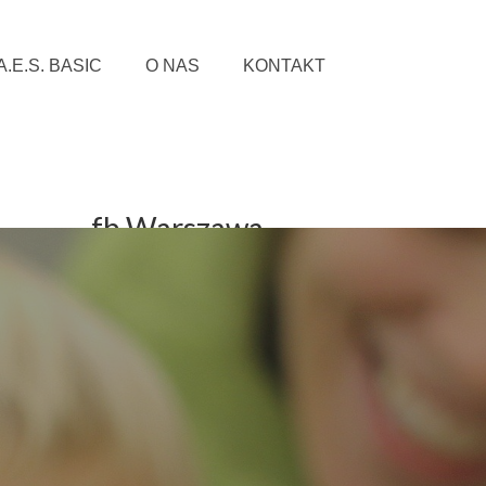
.E.S. BASIC
O NAS
KONTAKT
fb Warszawa
fb Wołomin i
Radzymin