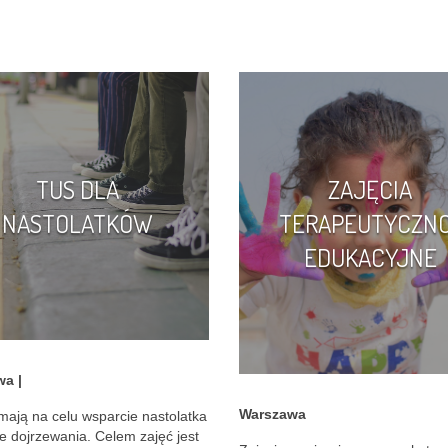
TUS DLA
ZAJĘCIA
NASTOLATKÓW
TERAPEUTYCZN
EDUKACYJNE
a |
Warszawa
mają na celu wsparcie nastolatka
e dojrzewania. Celem zajęć jest