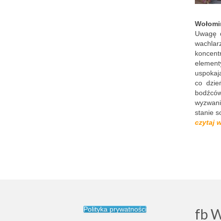
Wołomi
Uwagę d
wachlar
koncentr
element
uspokaj
co dzie
bodźców
wyzwani
stanie s
czytaj 
Polityka prywatności
fb 