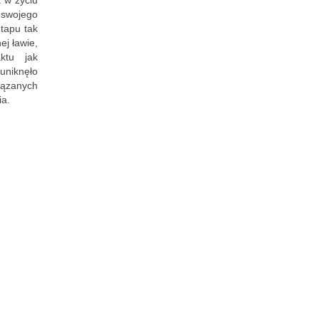
swojego
tapu tak
ej ławie,
ktu jak
iknęło
iązanych
ia.