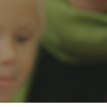
fb turnusy
Szuklaj
w: