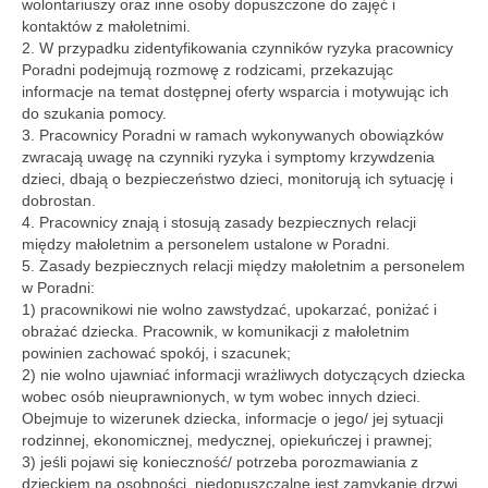
wolontariuszy oraz inne osoby dopuszczone do zajęć i
kontaktów z małoletnimi.
2. W przypadku zidentyfikowania czynników ryzyka pracownicy
Poradni podejmują rozmowę z rodzicami, przekazując
informacje na temat dostępnej oferty wsparcia i motywując ich
do szukania pomocy.
3. Pracownicy Poradni w ramach wykonywanych obowiązków
zwracają uwagę na czynniki ryzyka i symptomy krzywdzenia
dzieci, dbają o bezpieczeństwo dzieci, monitorują ich sytuację i
dobrostan.
4. Pracownicy znają i stosują zasady bezpiecznych relacji
między małoletnim a personelem ustalone w Poradni.
5. Zasady bezpiecznych relacji między małoletnim a personelem
w Poradni:
1) pracownikowi nie wolno zawstydzać, upokarzać, poniżać i
obrażać dziecka. Pracownik, w komunikacji z małoletnim
powinien zachować spokój, i szacunek;
2) nie wolno ujawniać informacji wrażliwych dotyczących dziecka
wobec osób nieuprawnionych, w tym wobec innych dzieci.
Obejmuje to wizerunek dziecka, informacje o jego/ jej sytuacji
rodzinnej, ekonomicznej, medycznej, opiekuńczej i prawnej;
3) jeśli pojawi się konieczność/ potrzeba porozmawiania z
dzieckiem na osobności, niedopuszczalne jest zamykanie drzwi