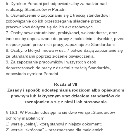
5. Dyrektor Poradni jest odpowiedzialny za nadzór nad
realizacją Standardów w Poradni.
6. Oświadczenie o zapoznaniu się z treścią standardów i
zobowiązanie do ich przestrzegania składane przez
pracowników dołącza się do ich akt osobowych.
7. Osoby nowozatrudnione, praktykanci, wolontariusze, oraz
inne osoby dopuszczone do pracy z małoletnimi, dyrektor, przed
rozpoczęciem przez nich pracy, zapoznaje ze Standardami.
8. Osoby, o których mowa w ust. 7 potwierdzają zapoznanie się
ze Standardami poprzez złożenie oświadczenia.
9. Za zapoznanie pracowników i wszystkich osób
dopuszczonych do pracy z dziećmi z treścią Standardów,
odpowiada dyrektor Poradni.
Rozdział VII
Zasady i sposób udostępniania rodzicom albo opiekunom
prawnym lub faktycznym oraz dzieciom standardów do
zaznajomienia się z nimi i ich stosowania
§ 16.1. W Poradni udostępnia się dwie wersje „Standardów
ochrony małoletnich”:
1) wersję „pełną”, którą stanowi niniejszy dokument;
2) wersję „skróconą” – przeznaczoną dla małoletnich,