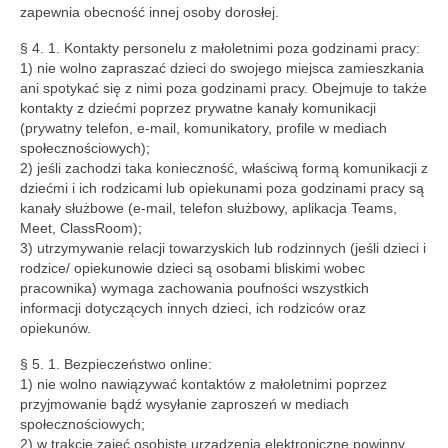
zapewnia obecność innej osoby dorosłej.
§ 4. 1. Kontakty personelu z małoletnimi poza godzinami pracy:
1) nie wolno zapraszać dzieci do swojego miejsca zamieszkania
ani spotykać się z nimi poza godzinami pracy. Obejmuje to także
kontakty z dziećmi poprzez prywatne kanały komunikacji
(prywatny telefon, e-mail, komunikatory, profile w mediach
społecznościowych);
2) jeśli zachodzi taka konieczność, właściwą formą komunikacji z
dziećmi i ich rodzicami lub opiekunami poza godzinami pracy są
kanały służbowe (e-mail, telefon służbowy, aplikacja Teams,
Meet, ClassRoom);
3) utrzymywanie relacji towarzyskich lub rodzinnych (jeśli dzieci i
rodzice/ opiekunowie dzieci są osobami bliskimi wobec
pracownika) wymaga zachowania poufności wszystkich
informacji dotyczących innych dzieci, ich rodziców oraz
opiekunów.
§ 5. 1. Bezpieczeństwo online:
1) nie wolno nawiązywać kontaktów z małoletnimi poprzez
przyjmowanie bądź wysyłanie zaproszeń w mediach
społecznościowych;
2) w trakcie zajęć osobiste urządzenia elektroniczne powinny