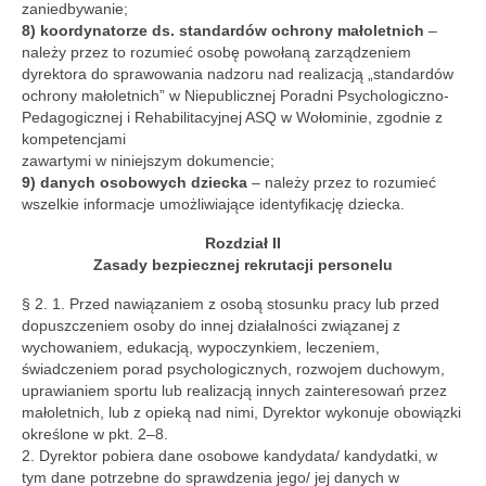
zaniedbywanie;
8) koordynatorze ds. standardów ochrony małoletnich
–
należy przez to rozumieć osobę powołaną zarządzeniem
dyrektora do sprawowania nadzoru nad realizacją „standardów
ochrony małoletnich” w Niepublicznej Poradni Psychologiczno-
Pedagogicznej i Rehabilitacyjnej ASQ w Wołominie, zgodnie z
kompetencjami
zawartymi w niniejszym dokumencie;
9) danych osobowych dziecka
– należy przez to rozumieć
wszelkie informacje umożliwiające identyfikację dziecka.
Rozdział II
Zasady bezpiecznej rekrutacji personelu
§ 2. 1. Przed nawiązaniem z osobą stosunku pracy lub przed
dopuszczeniem osoby do innej działalności związanej z
wychowaniem, edukacją, wypoczynkiem, leczeniem,
świadczeniem porad psychologicznych, rozwojem duchowym,
uprawianiem sportu lub realizacją innych zainteresowań przez
małoletnich, lub z opieką nad nimi, Dyrektor wykonuje obowiązki
określone w pkt. 2–8.
2. Dyrektor pobiera dane osobowe kandydata/ kandydatki, w
tym dane potrzebne do sprawdzenia jego/ jej danych w