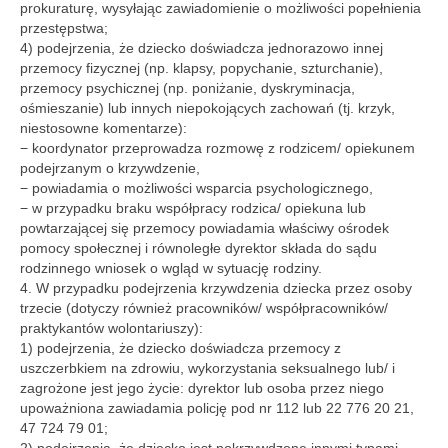
prokuraturę, wysyłając zawiadomienie o możliwości popełnienia
przestępstwa;
4) podejrzenia, że dziecko doświadcza jednorazowo innej
przemocy fizycznej (np. klapsy, popychanie, szturchanie),
przemocy psychicznej (np. poniżanie, dyskryminacja,
ośmieszanie) lub innych niepokojących zachowań (tj. krzyk,
niestosowne komentarze):
− koordynator przeprowadza rozmowę z rodzicem/ opiekunem
podejrzanym o krzywdzenie,
− powiadamia o możliwości wsparcia psychologicznego,
− w przypadku braku współpracy rodzica/ opiekuna lub
powtarzającej się przemocy powiadamia właściwy ośrodek
pomocy społecznej i równoległe dyrektor składa do sądu
rodzinnego wniosek o wgląd w sytuację rodziny.
4. W przypadku podejrzenia krzywdzenia dziecka przez osoby
trzecie (dotyczy również pracowników/ współpracowników/
praktykantów wolontariuszy):
1) podejrzenia, że dziecko doświadcza przemocy z
uszczerbkiem na zdrowiu, wykorzystania seksualnego lub/ i
zagrożone jest jego życie: dyrektor lub osoba przez niego
upoważniona zawiadamia policję pod nr 112 lub 22 776 20 21,
47 724 79 01;