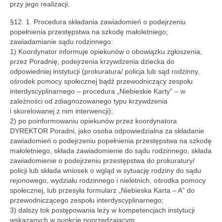
przy jego realizacji.
§12. 1. Procedura składania zawiadomień o podejrzeniu
popełnienia przestępstwa na szkodę małoletniego;
zawiadamianie sądu rodzinnego:
1) Koordynator informuje opiekunów o obowiązku zgłoszenia,
przez Poradnię, podejrzenia krzywdzenia dziecka do
odpowiedniej instytucji (prokuratura/ policja lub sąd rodzinny,
ośrodek pomocy społecznej bądź przewodniczący zespołu
interdyscyplinarnego – procedura „Niebieskie Karty” – w
zależności od zdiagnozowanego typu krzywdzenia
i skorelowanej z nim interwencji);
2) po poinformowaniu opiekunów przez koordynatora
DYREKTOR Poradni, jako osoba odpowiedzialna za składanie
zawiadomień o podejrzeniu popełnienia przestępstwa na szkodę
małoletniego, składa zawiadomienie do sądu rodzinnego, składa
zawiadomienie o podejrzeniu przestępstwa do prokuratury/
policji lub składa wniosek o wgląd w sytuację rodziny do sądu
rejonowego, wydziału rodzinnego i nieletnich, ośrodka pomocy
społecznej, lub przesyła formularz „Niebieska Karta – A” do
przewodniczącego zespołu interdyscyplinarnego;
3) dalszy tok postępowania leży w kompetencjach instytucji
wskazanych w punkcie poprzedzającym.