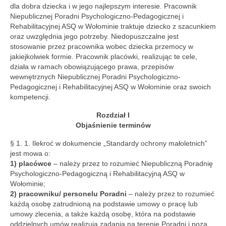
dla dobra dziecka i w jego najlepszym interesie. Pracownik
komunikacja alternatywna i wspomagająca
Niepublicznej Poradni Psychologiczno-Pedagogicznej i
AAC
Rehabilitacyjnej ASQ w Wołominie traktuje dziecko z szacunkiem
oraz uwzględnia jego potrzeby. Niedopuszczalne jest
terapia SI
stosowanie przez pracownika wobec dziecka przemocy w
jakiejkolwiek formie. Pracownik placówki, realizując te cele,
poradnia logopedyczna
działa w ramach obowiązującego prawa, przepisów
wewnętrznych Niepublicznej Poradni Psychologiczno-
treningi słuchowe
Pedagogicznej i Rehabilitacyjnej ASQ w Wołominie oraz swoich
kompetencji.
zajęcia grupowe
Rozdział I
PRZEDSZKOLE AAC
Objaśnienie terminów
§ 1. 1. Ilekroć w dokumencie „Standardy ochrony małoletnich”
Centrum wsparcia osób z ZD ASQ21
jest mowa o:
1) placówce
– należy przez to rozumieć Niepubliczną Poradnię
PPS ASQ
Psychologiczno-Pedagogiczną i Rehabilitacyjną ASQ w
Wołominie;
WWRD
2) pracowniku/ personelu Poradni
– należy przez to rozumieć
każdą osobę zatrudnioną na podstawie umowy o pracę lub
oferta dla rodziców
umowy zlecenia, a także każdą osobę, która na podstawie
oddzielnych umów realizują zadania na terenie Poradni i poza