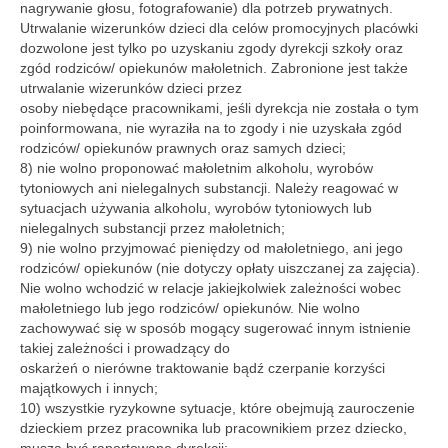
nagrywanie głosu, fotografowanie) dla potrzeb prywatnych.
Utrwalanie wizerunków dzieci dla celów promocyjnych placówki
dozwolone jest tylko po uzyskaniu zgody dyrekcji szkoły oraz
zgód rodziców/ opiekunów małoletnich. Zabronione jest także
utrwalanie wizerunków dzieci przez
osoby niebędące pracownikami, jeśli dyrekcja nie została o tym
poinformowana, nie wyraziła na to zgody i nie uzyskała zgód
rodziców/ opiekunów prawnych oraz samych dzieci;
8) nie wolno proponować małoletnim alkoholu, wyrobów
tytoniowych ani nielegalnych substancji. Należy reagować w
sytuacjach używania alkoholu, wyrobów tytoniowych lub
nielegalnych substancji przez małoletnich;
9) nie wolno przyjmować pieniędzy od małoletniego, ani jego
rodziców/ opiekunów (nie dotyczy opłaty uiszczanej za zajęcia).
Nie wolno wchodzić w relacje jakiejkolwiek zależności wobec
małoletniego lub jego rodziców/ opiekunów. Nie wolno
zachowywać się w sposób mogący sugerować innym istnienie
takiej zależności i prowadzący do
oskarżeń o nierówne traktowanie bądź czerpanie korzyści
majątkowych i innych;
10) wszystkie ryzykowne sytuacje, które obejmują zauroczenie
dzieckiem przez pracownika lub pracownikiem przez dziecko,