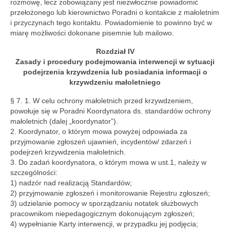
rozmowę, lecz zobowiązany jest niezwłocznie powiadomić
przełożonego lub kierownictwo Poradni o kontakcie z małoletnim
i przyczynach tego kontaktu. Powiadomienie to powinno być w
miarę możliwości dokonane pisemnie lub mailowo.
Rozdział IV
Zasady i procedury podejmowania interwencji w sytuacji
podejrzenia krzywdzenia lub posiadania informacji o
krzywdzeniu małoletniego
§ 7. 1. W celu ochrony małoletnich przed krzywdzeniem,
powołuje się w Poradni Koordynatora ds. standardów ochrony
małoletnich (dalej „koordynator”).
2. Koordynator, o którym mowa powyżej odpowiada za
przyjmowanie zgłoszeń ujawnień, incydentów/ zdarzeń i
podejrzeń krzywdzenia małoletnich.
3. Do zadań koordynatora, o którym mowa w ust.1, należy w
szczególności:
1) nadzór nad realizacją Standardów;
2) przyjmowanie zgłoszeń i monitorowanie Rejestru zgłoszeń;
3) udzielanie pomocy w sporządzaniu notatek służbowych
pracownikom niepedagogicznym dokonującym zgłoszeń;
4) wypełnianie Karty interwencji, w przypadku jej podjęcia;