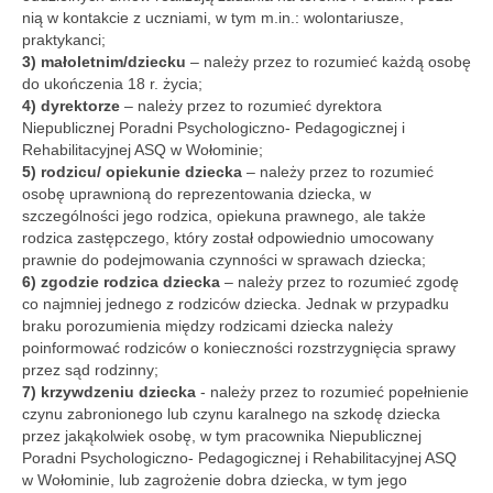
TURNUSY
nią w kontakcie z uczniami, w tym m.in.: wolontariusze,
praktykanci;
KURS M.A.E.S. BASIC
3) małoletnim/dziecku
– należy przez to rozumieć każdą osobę
do ukończenia 18 r. życia;
O NAS
4) dyrektorze
– należy przez to rozumieć dyrektora
Niepublicznej Poradni Psychologiczno- Pedagogicznej i
o nas
Rehabilitacyjnej ASQ w Wołominie;
5) rodzicu/ opiekunie dziecka
– należy przez to rozumieć
terapeuci
osobę uprawnioną do reprezentowania dziecka, w
szczególności jego rodzica, opiekuna prawnego, ale także
opinie
rodzica zastępczego, który został odpowiednio umocowany
prawnie do podejmowania czynności w sprawach dziecka;
KONTAKT
6) zgodzie rodzica dziecka
– należy przez to rozumieć zgodę
co najmniej jednego z rodziców dziecka. Jednak w przypadku
KARTY PODARUNKOWE
braku porozumienia między rodzicami dziecka należy
poinformować rodziców o konieczności rozstrzygnięcia sprawy
przez sąd rodzinny;
7) krzywdzeniu dziecka
- należy przez to rozumieć popełnienie
czynu zabronionego lub czynu karalnego na szkodę dziecka
przez jakąkolwiek osobę, w tym pracownika Niepublicznej
Poradni Psychologiczno- Pedagogicznej i Rehabilitacyjnej ASQ
w Wołominie, lub zagrożenie dobra dziecka, w tym jego