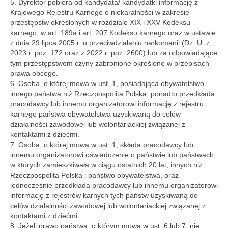
5. Dyrektor pobiera od kandydata/ kandydatki informację z
Krajowego Rejestru Karnego o niekaralności w zakresie
przestępstw określonych w rozdziale XIX i XXV Kodeksu
karnego, w art. 189a i art. 207 Kodeksu karnego oraz w ustawie
z dnia 29 lipca 2005 r. o przeciwdziałaniu narkomanii (Dz. U. z
2023 r. poz. 172 oraz z 2022 r. poz. 2600) lub za odpowiadające
tym przestępstwom czyny zabronione określone w przepisach
prawa obcego.
6. Osoba, o której mowa w ust. 1, posiadająca obywatelstwo
innego państwa niż Rzeczpospolita Polska, ponadto przedkłada
pracodawcy lub innemu organizatorowi informację z rejestru
karnego państwa obywatelstwa uzyskiwaną do celów
działalności zawodowej lub wolontariackiej związanej z
kontaktami z dziećmi.
7. Osoba, o której mowa w ust. 1, składa pracodawcy lub
innemu organizatorowi oświadczenie o państwie lub państwach,
w których zamieszkiwała w ciągu ostatnich 20 lat, innych niż
Rzeczpospolita Polska i państwo obywatelstwa, oraz
jednocześnie przedkłada pracodawcy lub innemu organizatorowi
informację z rejestrów karnych tych państw uzyskiwaną do
celów działalności zawodowej lub wolontariackiej związanej z
kontaktami z dziećmi.
8. Jeżeli prawo państwa, o którym mowa w ust. 6 lub 7, nie