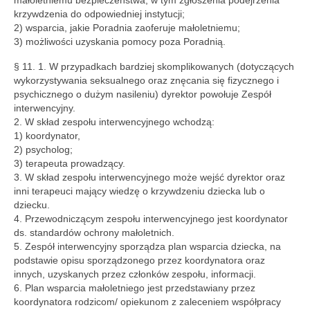
małoletniemu bezpieczeństwa, w tym zgłoszenia podejrzenia
krzywdzenia do odpowiedniej instytucji;
2) wsparcia, jakie Poradnia zaoferuje małoletniemu;
3) możliwości uzyskania pomocy poza Poradnią.
§ 11. 1. W przypadkach bardziej skomplikowanych (dotyczących
wykorzystywania seksualnego oraz znęcania się fizycznego i
psychicznego o dużym nasileniu) dyrektor powołuje Zespół
interwencyjny.
2. W skład zespołu interwencyjnego wchodzą:
1) koordynator,
2) psycholog;
3) terapeuta prowadzący.
3. W skład zespołu interwencyjnego może wejść dyrektor oraz
inni terapeuci mający wiedzę o krzywdzeniu dziecka lub o
dziecku.
4. Przewodniczącym zespołu interwencyjnego jest koordynator
ds. standardów ochrony małoletnich.
5. Zespół interwencyjny sporządza plan wsparcia dziecka, na
podstawie opisu sporządzonego przez koordynatora oraz
innych, uzyskanych przez członków zespołu, informacji.
6. Plan wsparcia małoletniego jest przedstawiany przez
koordynatora rodzicom/ opiekunom z zaleceniem współpracy