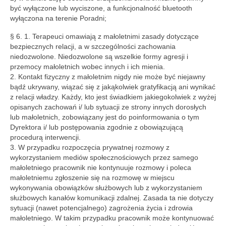
być wyłączone lub wyciszone, a funkcjonalność bluetooth
wyłączona na terenie Poradni;
§ 6. 1. Terapeuci omawiają z małoletnimi zasady dotyczące
bezpiecznych relacji, a w szczególności zachowania
niedozwolone. Niedozwolone są wszelkie formy agresji i
przemocy małoletnich wobec innych i ich mienia.
2. Kontakt fizyczny z małoletnim nigdy nie może być niejawny
bądź ukrywany, wiązać się z jakąkolwiek gratyfikacją ani wynikać
z relacji władzy. Każdy, kto jest świadkiem jakiegokolwiek z wyżej
opisanych zachowań i/ lub sytuacji ze strony innych dorosłych
lub małoletnich, zobowiązany jest do poinformowania o tym
Dyrektora i/ lub postępowania zgodnie z obowiązującą
procedurą interwencji.
3. W przypadku rozpoczęcia prywatnej rozmowy z
wykorzystaniem mediów społecznościowych przez samego
małoletniego pracownik nie kontynuuje rozmowy i poleca
małoletniemu zgłoszenie się na rozmowę w miejscu
wykonywania obowiązków służbowych lub z wykorzystaniem
służbowych kanałów komunikacji zdalnej. Zasada ta nie dotyczy
sytuacji (nawet potencjalnego) zagrożenia życia i zdrowia
małoletniego. W takim przypadku pracownik może kontynuować