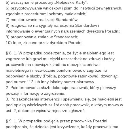
5) wszczynanie procedury „Niebieskie Karty”;
6) przygotowywanie wniosków i pism do instytucji zewnętrznych,
zgodnie z procedurami ochrony małoletnich;
7) monitorowanie realizacji Standardów;
8) reagowanie na sygnały naruszenia Standardów i
informowanie o ewentualnych naruszeniach dyrektora Poradni;
9) proponowanie zmian w Standardach;
10) Inne, zlecone przez dyrektora Poradni.
§ 8. 1. W przypadku podejrzenia, że życie małoletniego jest
zagrożone lub grozi mu ciężki uszczerbek na zdrowiu każdy
pracownik ma obowiązek zadbać o bezpieczeństwo
małoletniego i niezwłocznie poinformować o zagrożeniu
odpowiednie służby (Policja, pogotowie ratunkowe), dzwoniąc
pod numer 112 lub inny lokalny numer alarmowy.
2. Poinformowania służb dokonuje pracownik, który pierwszy
powziął informację o zagrożeniu.
3. Po zakończeniu interwencji i upewnieniu się, że małoletni jest
pod opieką właściwych służb/ osób pracownik, o którym mowa w
ust. 2, dokonuje wpisu w rejestrze zgłoszeń.
§ 9. 1. W przypadku podjęcia przez pracownika Poradni
podejrzenia, że dziecko jest krzywdzone, każdy pracownik ma