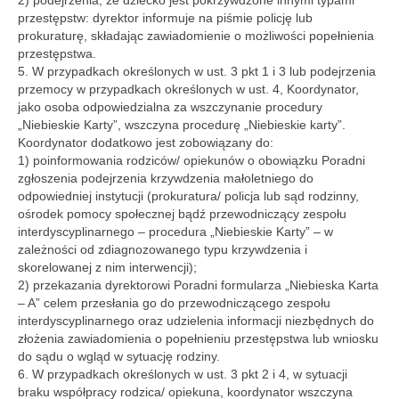
2) podejrzenia, że dziecko jest pokrzywdzone innymi typami
przestępstw: dyrektor informuje na piśmie policję lub
prokuraturę, składając zawiadomienie o możliwości popełnienia
przestępstwa.
5. W przypadkach określonych w ust. 3 pkt 1 i 3 lub podejrzenia
przemocy w przypadkach określonych w ust. 4, Koordynator,
jako osoba odpowiedzialna za wszczynanie procedury
„Niebieskie Karty”, wszczyna procedurę „Niebieskie karty”.
Koordynator dodatkowo jest zobowiązany do:
1) poinformowania rodziców/ opiekunów o obowiązku Poradni
zgłoszenia podejrzenia krzywdzenia małoletniego do
odpowiedniej instytucji (prokuratura/ policja lub sąd rodzinny,
ośrodek pomocy społecznej bądź przewodniczący zespołu
interdyscyplinarnego – procedura „Niebieskie Karty” – w
zależności od zdiagnozowanego typu krzywdzenia i
skorelowanej z nim interwencji);
2) przekazania dyrektorowi Poradni formularza „Niebieska Karta
– A” celem przesłania go do przewodniczącego zespołu
interdyscyplinarnego oraz udzielenia informacji niezbędnych do
złożenia zawiadomienia o popełnieniu przestępstwa lub wniosku
do sądu o wgląd w sytuację rodziny.
6. W przypadkach określonych w ust. 3 pkt 2 i 4, w sytuacji
braku współpracy rodzica/ opiekuna, koordynator wszczyna