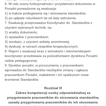
6. W celu oceny funkcjonalności i przydatności dokumentu w
Poradni prowadzone są ewaluacje:
1) w trakcie posługiwania się i stosowania standardów;
2) po upływie roku/dwóch lat od daty wdrożenia.
7. Ewaluację przeprowadza Koordynator ds. Standardów z
użyciem wybranych technik, np.:
1) analizy dokumentu;
2) wywiadów z pracownikami;
3) sondażu, z użyciem ankiety anonimowej;
4) dyskusji, w ramach zespołów terapeutycznych;
8. Raport z ewaluacji wraz z wnioskami i rekomendacjami
koordynator przedstawia za pośrednictwem dyrektora Poradni
radzie pedagogicznej.
9. Dyrektor poradni, w porozumieniu z pracownikami,
wprowadza do Standardów niezbędne zmiany i ogłasza
pracownikom Poradni, małoletnim i ich opiekunom nowe
brzmienie Standardów.
Rozdział VI
Zakres kompetencji osoby odpowiedzialnej za
przygotowanie pracowników do stosowania standardów,
zasady przygotowania pracowników do ich stosowania