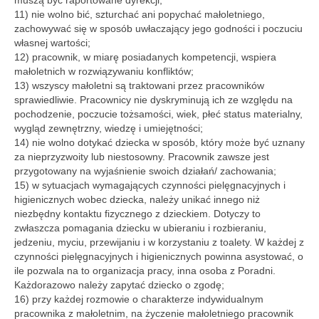
muszą być raportowane dyrekcji;
11) nie wolno bić, szturchać ani popychać małoletniego,
zachowywać się w sposób uwłaczający jego godności i poczuciu
własnej wartości;
12) pracownik, w miarę posiadanych kompetencji, wspiera
małoletnich w rozwiązywaniu konfliktów;
13) wszyscy małoletni są traktowani przez pracowników
sprawiedliwie. Pracownicy nie dyskryminują ich ze względu na
pochodzenie, poczucie tożsamości, wiek, płeć status materialny,
wygląd zewnętrzny, wiedzę i umiejętności;
14) nie wolno dotykać dziecka w sposób, który może być uznany
za nieprzyzwoity lub niestosowny. Pracownik zawsze jest
przygotowany na wyjaśnienie swoich działań/ zachowania;
15) w sytuacjach wymagających czynności pielęgnacyjnych i
higienicznych wobec dziecka, należy unikać innego niż
niezbędny kontaktu fizycznego z dzieckiem. Dotyczy to
zwłaszcza pomagania dziecku w ubieraniu i rozbieraniu,
jedzeniu, myciu, przewijaniu i w korzystaniu z toalety. W każdej z
czynności pielęgnacyjnych i higienicznych powinna asystować, o
ile pozwala na to organizacja pracy, inna osoba z Poradni.
Każdorazowo należy zapytać dziecko o zgodę;
16) przy każdej rozmowie o charakterze indywidualnym
pracownika z małoletnim, na życzenie małoletniego pracownik