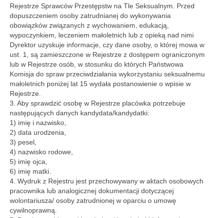
Rejestrze Sprawców Przestępstw na Tle Seksualnym. Przed
dopuszczeniem osoby zatrudnianej do wykonywania
obowiązków związanych z wychowaniem, edukacją,
wypoczynkiem, leczeniem małoletnich lub z opieką nad nimi
Dyrektor uzyskuje informacje, czy dane osoby, o której mowa w
ust. 1, są zamieszczone w Rejestrze z dostępem ograniczonym
lub w Rejestrze osób, w stosunku do których Państwowa
Komisja do spraw przeciwdziałania wykorzystaniu seksualnemu
małoletnich poniżej lat 15 wydała postanowienie o wpisie w
Rejestrze.
3. Aby sprawdzić osobę w Rejestrze placówka potrzebuje
następujących danych kandydata/kandydatki:
1) imię i nazwisko,
2) data urodzenia,
3) pesel,
4) nazwisko rodowe,
5) imię ojca,
6) imię matki.
4. Wydruk z Rejestru jest przechowywany w aktach osobowych
pracownika lub analogicznej dokumentacji dotyczącej
wolontariusza/ osoby zatrudnionej w oparciu o umowę
cywilnoprawną.