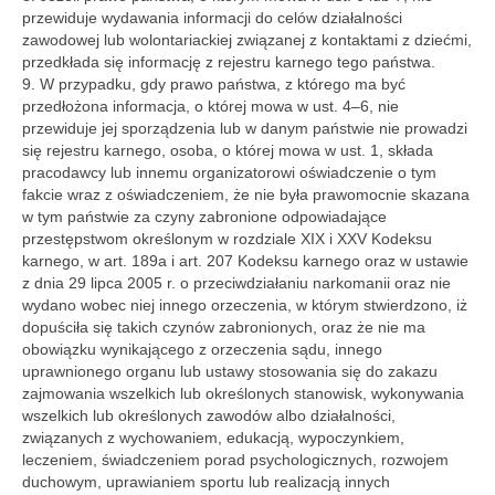
przewiduje wydawania informacji do celów działalności
zawodowej lub wolontariackiej związanej z kontaktami z dziećmi,
przedkłada się informację z rejestru karnego tego państwa.
9. W przypadku, gdy prawo państwa, z którego ma być
przedłożona informacja, o której mowa w ust. 4–6, nie
przewiduje jej sporządzenia lub w danym państwie nie prowadzi
się rejestru karnego, osoba, o której mowa w ust. 1, składa
pracodawcy lub innemu organizatorowi oświadczenie o tym
fakcie wraz z oświadczeniem, że nie była prawomocnie skazana
w tym państwie za czyny zabronione odpowiadające
przestępstwom określonym w rozdziale XIX i XXV Kodeksu
karnego, w art. 189a i art. 207 Kodeksu karnego oraz w ustawie
z dnia 29 lipca 2005 r. o przeciwdziałaniu narkomanii oraz nie
wydano wobec niej innego orzeczenia, w którym stwierdzono, iż
dopuściła się takich czynów zabronionych, oraz że nie ma
obowiązku wynikającego z orzeczenia sądu, innego
uprawnionego organu lub ustawy stosowania się do zakazu
zajmowania wszelkich lub określonych stanowisk, wykonywania
wszelkich lub określonych zawodów albo działalności,
związanych z wychowaniem, edukacją, wypoczynkiem,
leczeniem, świadczeniem porad psychologicznych, rozwojem
duchowym, uprawianiem sportu lub realizacją innych