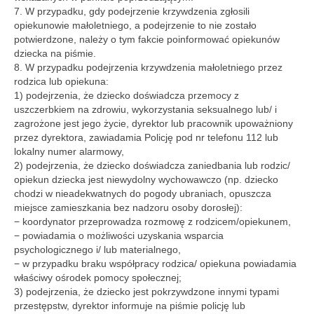
7. W przypadku, gdy podejrzenie krzywdzenia zgłosili
opiekunowie małoletniego, a podejrzenie to nie zostało
potwierdzone, należy o tym fakcie poinformować opiekunów
dziecka na piśmie.
8. W przypadku podejrzenia krzywdzenia małoletniego przez
rodzica lub opiekuna:
1) podejrzenia, że dziecko doświadcza przemocy z
uszczerbkiem na zdrowiu, wykorzystania seksualnego lub/ i
zagrożone jest jego życie, dyrektor lub pracownik upoważniony
przez dyrektora, zawiadamia Policję pod nr telefonu 112 lub
lokalny numer alarmowy,
2) podejrzenia, że dziecko doświadcza zaniedbania lub rodzic/
opiekun dziecka jest niewydolny wychowawczo (np. dziecko
chodzi w nieadekwatnych do pogody ubraniach, opuszcza
miejsce zamieszkania bez nadzoru osoby dorosłej):
− koordynator przeprowadza rozmowę z rodzicem/opiekunem,
− powiadamia o możliwości uzyskania wsparcia
psychologicznego i/ lub materialnego,
− w przypadku braku współpracy rodzica/ opiekuna powiadamia
właściwy ośrodek pomocy społecznej;
3) podejrzenia, że dziecko jest pokrzywdzone innymi typami
przestępstw, dyrektor informuje na piśmie policję lub