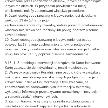
krzywdzone przez rodziców/ opiekunów, innych dorosłych bądź
innych małoletnich. W przypadku potwierdzenia takiej
okoliczności należy zastosować właściwą procedurę.
9. Jeżeli osobą podejrzewaną o krzywdzenie, jest dziecko w
wieku od 13 do 17 lat, a jego
zachowanie stanowi czyn karalny, należy ponadto poinformować
właściwy miejscowo sąd rodzinny lub policję poprzez pisemne
zawiadomienie.
10. Jeżeli osobą podejrzewaną o krzywdzenie jest osoba
powyżej lat 17, a jego zachowanie stanowi przestępstwo,
wówczas należy poinformować właściwą miejscowo jednostkę
policji lub prokuratury poprzez pisemne zawiadomienie.
§ 13. 1. Z przebiegu interwencji sporządza się Kartę interwencji.
Kartę załącza się do indywidualnej teczki małoletniego.
2. Wszyscy pracownicy Poradni i inne osoby, które w związku z
wykonywaniem obowiązków służbowych podjęły informację o
krzywdzeniu dziecka lub informacje z tym związane, są
zobowiązane do zachowania tych informacji w tajemnicy,
wyłączając informacje przekazywane uprawnionym instytucjom
w ramach działań interwencyjnych.
3. Za monitorowanie sytuacji oraz realizacji planu wsparcia
małoletniego doświadczającego krzywdzenia odpowiada