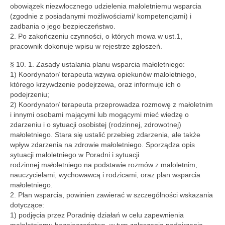
obowiązek niezwłocznego udzielenia małoletniemu wsparcia
(zgodnie z posiadanymi możliwościami/ kompetencjami) i
zadbania o jego bezpieczeństwo.
2. Po zakończeniu czynności, o których mowa w ust.1,
pracownik dokonuje wpisu w rejestrze zgłoszeń.
§ 10. 1. Zasady ustalania planu wsparcia małoletniego:
1) Koordynator/ terapeuta wzywa opiekunów małoletniego,
którego krzywdzenie podejrzewa, oraz informuje ich o
podejrzeniu;
2) Koordynator/ terapeuta przeprowadza rozmowę z małoletnim
i innymi osobami mającymi lub mogącymi mieć wiedzę o
zdarzeniu i o sytuacji osobistej (rodzinnej, zdrowotnej)
małoletniego. Stara się ustalić przebieg zdarzenia, ale także
wpływ zdarzenia na zdrowie małoletniego. Sporządza opis
sytuacji małoletniego w Poradni i sytuacji
rodzinnej małoletniego na podstawie rozmów z małoletnim,
nauczycielami, wychowawcą i rodzicami, oraz plan wsparcia
małoletniego.
2. Plan wsparcia, powinien zawierać w szczególności wskazania
dotyczące:
1) podjęcia przez Poradnię działań w celu zapewnienia