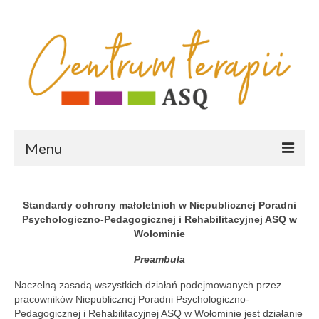
Menu
HOME
Standardy ochrony małoletnich w Niepublicznej Poradni
OFERTA
Psychologiczno-Pedagogicznej i Rehabilitacyjnej ASQ w
Wołominie
poradnia fizjoterapeutyczna
Preambuła
poradnia psychologiczno-pedagogiczna
Naczelną zasadą wszystkich działań podejmowanych przez
pracowników Niepublicznej Poradni Psychologiczno-
diagnozy psychologiczno-pedagogiczne
Pedagogicznej i Rehabilitacyjnej ASQ w Wołominie jest działanie