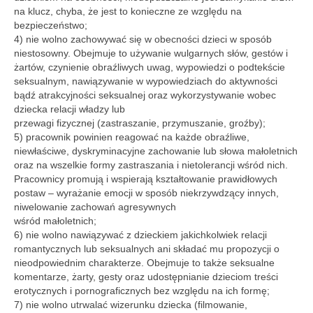
na klucz, chyba, że jest to konieczne ze względu na
bezpieczeństwo;
4) nie wolno zachowywać się w obecności dzieci w sposób
niestosowny. Obejmuje to używanie wulgarnych słów, gestów i
żartów, czynienie obraźliwych uwag, wypowiedzi o podtekście
seksualnym, nawiązywanie w wypowiedziach do aktywności
bądź atrakcyjności seksualnej oraz wykorzystywanie wobec
dziecka relacji władzy lub
przewagi fizycznej (zastraszanie, przymuszanie, groźby);
5) pracownik powinien reagować na każde obraźliwe,
niewłaściwe, dyskryminacyjne zachowanie lub słowa małoletnich
oraz na wszelkie formy zastraszania i nietolerancji wśród nich.
Pracownicy promują i wspierają kształtowanie prawidłowych
postaw – wyrażanie emocji w sposób niekrzywdzący innych,
niwelowanie zachowań agresywnych
wśród małoletnich;
6) nie wolno nawiązywać z dzieckiem jakichkolwiek relacji
romantycznych lub seksualnych ani składać mu propozycji o
nieodpowiednim charakterze. Obejmuje to także seksualne
komentarze, żarty, gesty oraz udostępnianie dzieciom treści
erotycznych i pornograficznych bez względu na ich formę;
7) nie wolno utrwalać wizerunku dziecka (filmowanie,