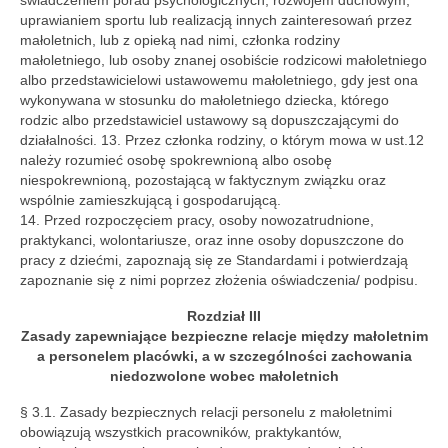
świadczeniem porad psychologicznych, rozwojem duchowym,
uprawianiem sportu lub realizacją innych zainteresowań przez
małoletnich, lub z opieką nad nimi, członka rodziny
małoletniego, lub osoby znanej osobiście rodzicowi małoletniego
albo przedstawicielowi ustawowemu małoletniego, gdy jest ona
wykonywana w stosunku do małoletniego dziecka, którego
rodzic albo przedstawiciel ustawowy są dopuszczającymi do
działalności. 13. Przez członka rodziny, o którym mowa w ust.12
należy rozumieć osobę spokrewnioną albo osobę
niespokrewnioną, pozostającą w faktycznym związku oraz
wspólnie zamieszkującą i gospodarującą.
14. Przed rozpoczęciem pracy, osoby nowozatrudnione,
praktykanci, wolontariusze, oraz inne osoby dopuszczone do
pracy z dziećmi, zapoznają się ze Standardami i potwierdzają
zapoznanie się z nimi poprzez złożenia oświadczenia/ podpisu.
Rozdział III
Zasady zapewniające bezpieczne relacje między małoletnim
a personelem placówki, a w szczególności zachowania
niedozwolone wobec małoletnich
§ 3.1. Zasady bezpiecznych relacji personelu z małoletnimi
obowiązują wszystkich pracowników, praktykantów,