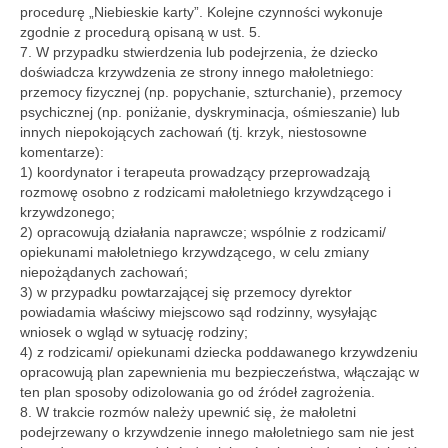
procedurę „Niebieskie karty”. Kolejne czynności wykonuje
zgodnie z procedurą opisaną w ust. 5.
7. W przypadku stwierdzenia lub podejrzenia, że dziecko
doświadcza krzywdzenia ze strony innego małoletniego:
przemocy fizycznej (np. popychanie, szturchanie), przemocy
psychicznej (np. poniżanie, dyskryminacja, ośmieszanie) lub
innych niepokojących zachowań (tj. krzyk, niestosowne
komentarze):
1) koordynator i terapeuta prowadzący przeprowadzają
rozmowę osobno z rodzicami małoletniego krzywdzącego i
krzywdzonego;
2) opracowują działania naprawcze; wspólnie z rodzicami/
opiekunami małoletniego krzywdzącego, w celu zmiany
niepożądanych zachowań;
3) w przypadku powtarzającej się przemocy dyrektor
powiadamia właściwy miejscowo sąd rodzinny, wysyłając
wniosek o wgląd w sytuację rodziny;
4) z rodzicami/ opiekunami dziecka poddawanego krzywdzeniu
opracowują plan zapewnienia mu bezpieczeństwa, włączając w
ten plan sposoby odizolowania go od źródeł zagrożenia.
8. W trakcie rozmów należy upewnić się, że małoletni
podejrzewany o krzywdzenie innego małoletniego sam nie jest