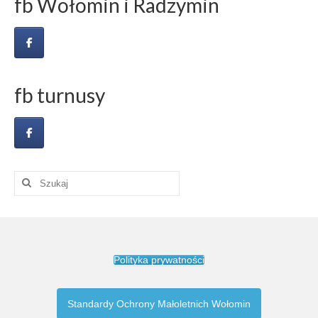
fb Wołomin i Radzymin
fb turnusy
Szuklaj
w:
Polityka prywatności
Standardy Ochrony Małoletnich Wołomin