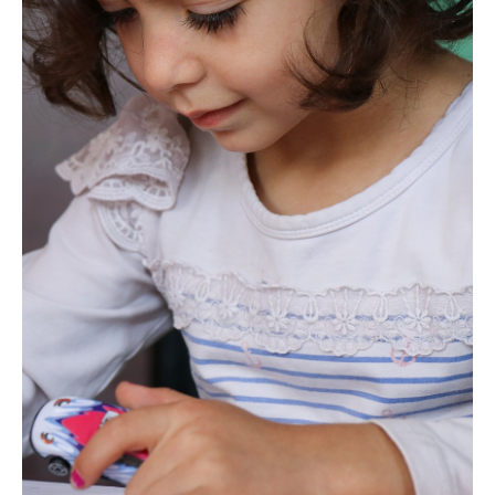
komunikacja alternatywna i wspomagająca
AAC
terapia SI
poradnia logopedyczna
treningi słuchowe
zajęcia grupowe
PRZEDSZKOLE AAC
Centrum wsparcia osób z ZD ASQ21
PPS ASQ
WWRD
oferta dla rodziców