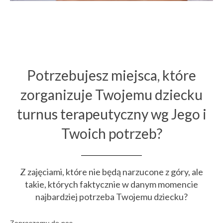
TURNUSY
KURS M.A.E.S. BASIC
O NAS
o nas
Potrzebujesz miejsca, które
terapeuci
zorganizuje Twojemu dziecku
opinie
turnus terapeutyczny wg Jego i
KONTAKT
Twoich potrzeb?
KARTY PODARUNKOWE
Z zajęciami, które nie będą narzucone z góry, ale
takie, których faktycznie w danym momencie
najbardziej potrzeba Twojemu dziecku?