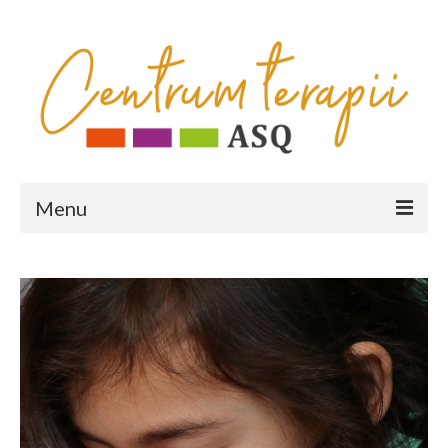
Menu
HOME
OFERTA
poradnia fizjoterapeutyczna
poradnia psychologiczno-pedagogiczna
diagnozy psychologiczno-pedagogiczne