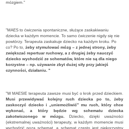
mózgiem."
"MAES to ćwiczenia spontaniczne, służące zaskakiwaniu
dziecka w każdym momencie. To samo ćwiczenie nigdy się nie
powtórzy. Terapeuta zaskakuje dziecko na każdym kroku. Po
co? Po to,
żeby stymulować mózg – z jednej strony, żeby
zwiększać repertuar ruchowy, a z drugiej żeby nauczyć
dziecko wychodzić ze schematów, które nie są dla niego
korzystne – np. używanie zbyt dużej siły przy jakiejś
czynności, działaniu. "
"W MAESIE terapeuta zawsze musi być o krok przed dzieckiem.
Musi przewidywać kolejny ruch dziecka po to, żeby
zaskoczyć dziecko i „uniemożliwić” mu ruch, który chce
wykonać, a który będzie wg schematu dziecka
zakotwiczonego w mózgu.
Dziecko, dzięki uważności
(ekstremalnej uważności) terapeuty, w każdym momencie musi
wychodzić poza schemat, a schemat często jest niekorzystny