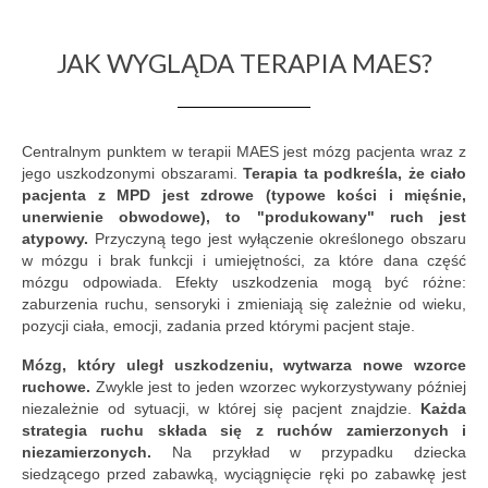
komunikacja alternatywna i wspomagająca
AAC
JAK WYGLĄDA TERAPIA MAES?
terapia SI
poradnia logopedyczna
Centralnym punktem w terapii MAES jest mózg pacjenta wraz z
jego uszkodzonymi obszarami.
Terapia ta podkreśla, że ciało
treningi słuchowe
pacjenta z MPD jest zdrowe (typowe kości i mięśnie,
unerwienie obwodowe), to "produkowany" ruch jest
zajęcia grupowe
atypowy.
Przyczyną tego jest wyłączenie określonego obszaru
w mózgu i brak funkcji i umiejętności, za które dana część
PRZEDSZKOLE AAC
mózgu odpowiada. Efekty uszkodzenia mogą być różne:
zaburzenia ruchu, sensoryki i zmieniają się zależnie od wieku,
Centrum wsparcia osób z ZD ASQ21
pozycji ciała, emocji, zadania przed którymi pacjent staje.
PPS ASQ
Mózg, który uległ uszkodzeniu, wytwarza nowe wzorce
ruchowe.
Zwykle jest to jeden wzorzec wykorzystywany później
WWRD
niezależnie od sytuacji, w której się pacjent znajdzie.
Każda
strategia ruchu składa się z ruchów zamierzonych i
oferta dla rodziców
niezamierzonych.
Na przykład w przypadku dziecka
siedzącego przed zabawką, wyciągnięcie ręki po zabawkę jest