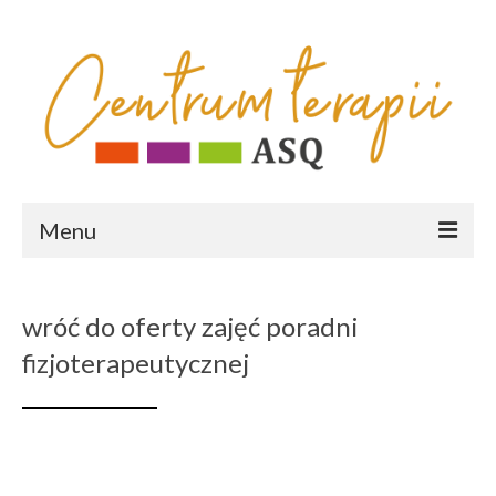
Menu
HOME
wróć do oferty zajęć poradni
OFERTA
fizjoterapeutycznej
poradnia fizjoterapeutyczna
poradnia psychologiczno-pedagogiczna
diagnozy psychologiczno-pedagogiczne