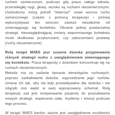
TURNUSY
ruchem zamierzonym, podczas gdy praca całego tułowia,
przeciwległej nogi, głowy, wzroku są ruchami niezamierzonymi.
KURS M.A.E.S. BASIC
Uszkodzony mózg potrafi "stworzyć" nowe wzorce ruchu
zamierzonego (często z pomocą terapeuty) i później
O NAS
wykorzystywać ten wzorzec zawsze niezależnie od
zmieniającego się kontekstu. Obranie jednej powtarzalnej
o nas
strategii, nieuwzględniającej zmiany wspomnianego kontekstu
może skutkować przykurczami, czy zaburzeniami postawy
terapeuci
(ruchy niezamierzone).
Rolą terapii MAES jest uczenie dziecka przyjmowania
opinie
różnych strategii ruchu z uwzględnieniem zmieniającego
się kontekstu
.
Praca terapeuty z dzieckiem koncentruje się na
KONTAKT
ruchach niezamierzonych.
Metoda ma za zadanie łamanie stereotypów ruchowych,
KARTY PODARUNKOWE
poprzez zaskakiwanie dziecka, wyprzedzanie jego ruchów,
zmianę ich tak, aby nie były przewidywalne dla dziecka i nie
zdążyło ono wejść w swój wypracowany schemat.
Rolą
terapeuty zaś jest motywowanie pacjenta do poszukiwania
nowych strategii, wspierania ciała, myślenia i emocji podczas
tego procesu.
W terapii MAES bardzo ważne jest uwzględnienie możliwości