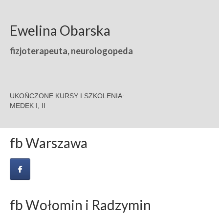
komunikacja alternatywna i wspomagająca
AAC
Ewelina Obarska
terapia SI
fizjoterapeuta, neurologopeda
poradnia logopedyczna
treningi słuchowe
UKOŃCZONE KURSY I SZKOLENIA:
zajęcia grupowe
MEDEK I, II
PRZEDSZKOLE AAC
fb Warszawa
Centrum wsparcia osób z ZD ASQ21
PPS ASQ
WWRD
oferta dla rodziców
fb Wołomin i Radzymin