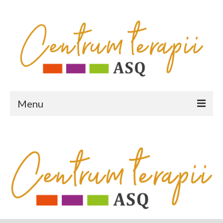
Menu
HOME
OFERTA
poradnia fizjoterapeutyczna
poradnia psychologiczno-pedagogiczna
diagnozy psychologiczno-pedagogiczne